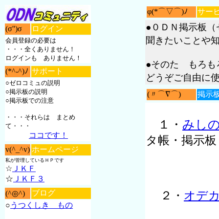
φ(*⌒▽⌒)ﾉ
サー
●０ＤＮ掲示板（
(σ'')σ
ログイン
聞きたいことや
会員登録の必要は
・・・全くありません！
ログインも ありません！
●そのた もろも
(*^-^)ﾉ
サポート
どうぞご自由に
○ゼロコミュの説明
○掲示板の説明
(〃⌒∇⌒)ゞ
掲示
○掲示板での注意
・・・それらは まとめ
１・
みし
て・・・
ココです！
タ帳・掲示板
v(^_^v)
ホームページ
私が管理しているＨＰです
☆
ＪＫＦ
☆
ＪＫＦ３
ブログ
(^◎^)
２・
オデ
○
うつくしき もの