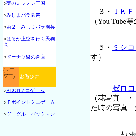
○
夢のミシノン王国
３・
ＪＫＦ
○
みしまバラ園芸
（You Tu
○
第２ みしまバラ園芸
○
はるか上空を行く天狗
党
５・
ミシコ
す）
○
ドーナツ盤の倉庫
(～￣
▽￣)
お遊びに
～
ゼロコ
○
AEONミニゲーム
（花写真 ・
○
Ｔポイントミニゲーム
た時の写真 
○
グーグル・パックマン
古い